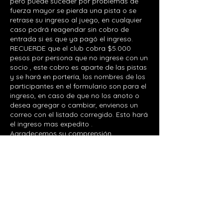
pero puede suceder por problemas de
fuerza mayor se pierda una pista o se
retrase su ingreso al juego, en cualquier
caso podrá reagendar sin cobro de
entrada si es que ya pagó el ingreso.
RECUERDE que el club cobra $5.000
pesos por persona que no ingrese con un
socio , este cobro es aparte de las pistas
y se hará en portería, los nombres de los
participantes en el formulario son para el
ingreso, en caso de que no los anoto o
desea agregar o cambiar, envienos un
correo con el listado corregido. Esto hará
el ingreso mas expedito .
Agradecemos su comprensión.
Datos de contacto
Club Palestino - Avenida Presidente
Kennedy, Las Condes, Chile