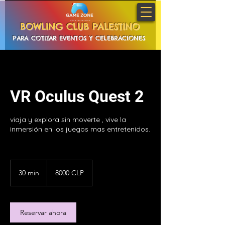
BOWLING CLUB PALESTINO
PARA COTIZAR EVENTOS Y CELEBRACIONES
PINCHA AQUI
VR Oculus Quest 2
viaja y explora sin moverte , vive la
inmersión en los juegos mas entretenidos.
8000
pesos
30 min
3
8000 CLP
chilenos
0
m
i
Reservar ahora
n