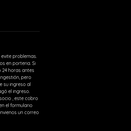
o evite problemas.
s en porteria. Si
 24 horas antes
ongestión, pero
 su ingreso al
gó el ingreso.
ocio , este cobro
en el formulario
envienos un correo