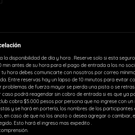
celación
 la disponibilidad de día y hora . Reserve solo si esta segur
10 min antes de su hora para el pago de entrada a los no socio
tu hora debes comunicarte con nosotros por correo mínimo
da. Entre reservas hay un lapso de 10 minutos para evitar c
 problemas de fuerza mayor se pierda una pista o se retrase
r caso podrá reagendar sin cobro de entrada si es que ya pa
lub cobra $5.000 pesos por persona que no ingrese con un s
istas y se hará en portería, los nombres de los participantes 
so, en caso de que no los anoto o desea agregar o cambiar, 
regido. Esto hará el ingreso mas expedito .
comprensión.