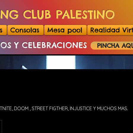
NG CLUB PALESTINO
s
Consolas
Mesa pool
Realidad Vir
TOS Y CELEBRACIONES
PINCHA AQ
ORTNITE, DOOM , STREET FIGTHER, INJUSTICE Y MUCHOS MAS.