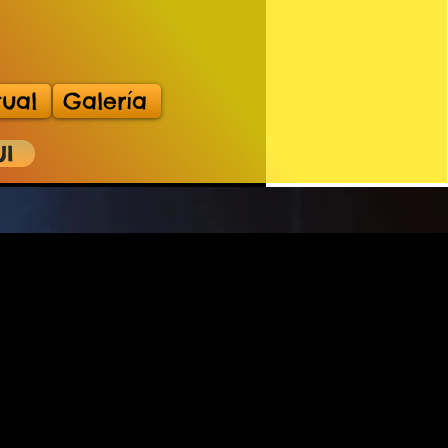
tual
Galería
UI