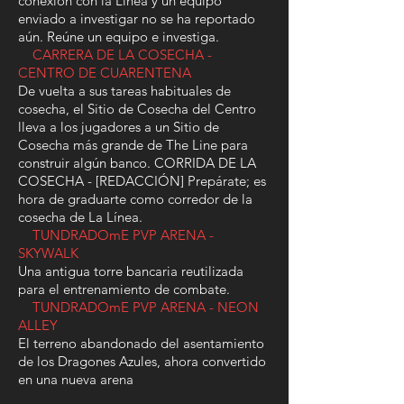
conexión con la Línea y un equipo
Sprawl se debilitará y se deslizará,
enviado a investigar no se ha reportado
permitiéndote avanzar.
aún. Reúne un equipo e investiga.
CARRERA DE LA COSECHA -
CENTRO DE CUARENTENA
De vuelta a sus tareas habituales de
cosecha, el Sitio de Cosecha del Centro
lleva a los jugadores a un Sitio de
Cosecha más grande de The Line para
construir algún banco. CORRIDA DE LA
COSECHA - [REDACCIÓN] Prepárate; es
hora de graduarte como corredor de la
cosecha de La Línea.
TUNDRADOmE PVP ARENA -
SKYWALK
Una antigua torre bancaria reutilizada
para el entrenamiento de combate.
TUNDRADOmE PVP ARENA - NEON
ALLEY
El terreno abandonado del asentamiento
de los Dragones Azules, ahora convertido
en una nueva arena