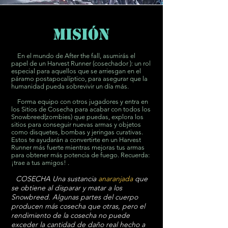
Misión
En el mundo de After the fall, asumirás el
papel de un Harvest Runner (cosechador ): un rol
especial para aquellos que se arriesgan en el
páramo postapocalíptico, para asegurar que la
humanidad pueda sobrevivir un día más.
Forma equipo con otros jugadores y entra en
los Sitios de Cosecha para acabar con todos los
Snowbreed(zombies) que puedas, explora los
sitios para conseguir nuevas armas y objetos
como disquetes, bombas y jeringas curativas.
Estos te ayudarán a convertirte en un Harvest
Runner más fuerte mientras mejoras tus armas
para obtener más potencia de fuego. Recuerda:
¡trae a tus amigos! .
COSECHA Una sustancia
anaranjada
que
se obtiene al disparar y matar a los
Snowbreed. Algunas partes del cuerpo
producen más cosecha que otras, pero el
rendimiento de la cosecha no puede
exceder la cantidad de daño
real hecho a