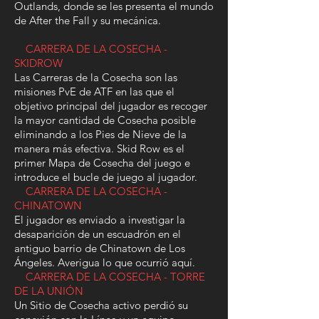
potenciador disponible para descongelar
Outlands, donde se les presenta el mundo
a un compañero de equipo congelado,
de After the Fall y su mecánica.
dispara a todos los Snowbreed para
despejar la zona y se descongelarán solos.
CARRERA DE LA COSECHA -
SKIDROW
Las Carreras de la Cosecha son las
misiones PvE de ATF en las que el
objetivo principal del jugador es recoger
la mayor cantidad de Cosecha posible
eliminando a los Pies de Nieve de la
manera más efectiva. Skid Row es el
primer Mapa de Cosecha del juego e
SPRAWL
introduce el bucle de juego al jugador.
Al aventurarte por el mundo de After
CARRERA DE LA COSECHA -
the Fall, tropezarás con tentáculos que
CHINATOWN
bloquean el camino. Estos son
El jugador es enviado a investigar la
conocidos como Sprawl. Una vez que
desaparición de un escuadrón en el
hayas eliminado a todos los
antiguo barrio de Chinatown de Los
Snowbreed que se encuentren cerca,
Ángeles. Averigua lo que ocurrió aquí.
CARRERA DE LA COSECHA - TORRE
algunas partes del Sprawl se
DE LA UNIÓN
iluminarán.
Un Sitio de Cosecha activo perdió su
Si disparas a todas estas partes, el