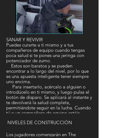
SANAR Y REVIVIR
Puedes curarte a ti mismo y a tus
compañeros de equipo cuando tengas
poca salud si te pones una jeringa con
potenciador de zumo.
Estos son baratos y se pueden
encontrar a lo largo del nivel, por lo que
es una apuesta inteligente tener siempre
uno encima.
Para insertarlo, acércalo a alguien o
introdúcelo en ti mismo, y luego pulsa el
botón de disparo. Se aplicará al instante y
te devolverá la salud completa,
permitiéndote seguir en la lucha. Cuando
tú o un compañero de equipo estáis
congelados, lo que ocurre cuando llegas
NIVELES DE CONSTRUCCIÓN
a 0 HP, alguien debe usar un potenciador
para descongelar al instante.
Si nadie de tu equipo tiene un
Los jugadores comenzarán en The